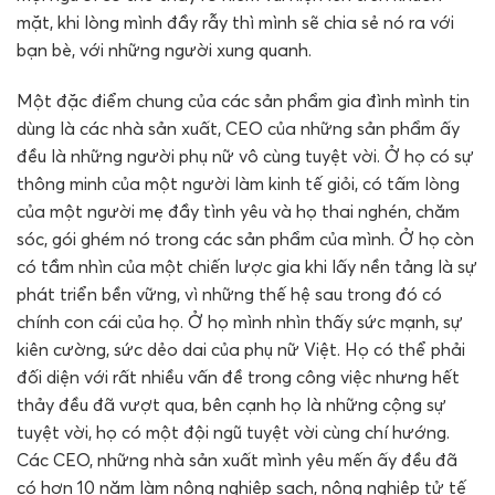
mặt, khi lòng mình đầy rẫy thì mình sẽ chia sẻ nó ra với
bạn bè, với những người xung quanh.
Một đặc điểm chung của các sản phẩm gia đình mình tin
dùng là các nhà sản xuất, CEO của những sản phẩm ấy
đều là những người phụ nữ vô cùng tuyệt vời. Ở họ có sự
thông minh của một người làm kinh tế giỏi, có tấm lòng
của một người mẹ đầy tình yêu và họ thai nghén, chăm
sóc, gói ghém nó trong các sản phẩm của mình. Ở họ còn
có tầm nhìn của một chiến lược gia khi lấy nền tảng là sự
phát triển bền vững, vì những thế hệ sau trong đó có
chính con cái của họ. Ở họ mình nhìn thấy sức mạnh, sự
kiên cường, sức dẻo dai của phụ nữ Việt. Họ có thể phải
đối diện với rất nhiều vấn đề trong công việc nhưng hết
thảy đều đã vượt qua, bên cạnh họ là những cộng sự
tuyệt vời, họ có một đội ngũ tuyệt vời cùng chí hướng.
Các CEO, những nhà sản xuất mình yêu mến ấy đều đã
có hơn 10 năm làm nông nghiệp sạch, nông nghiệp tử tế