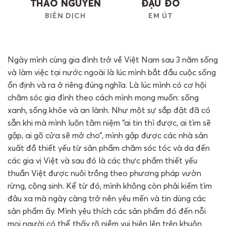
THẢO NGUYÊN
ĐẬU ĐỎ
BIÊN DỊCH
EM ÚT
Ngày mình cùng gia đình trở về Việt Nam sau 3 năm sống
và làm việc tại nước ngoài là lúc mình bắt đầu cuộc sống
ổn định và ra ở riêng đúng nghĩa. Là lúc mình có cơ hội
chăm sóc gia đình theo cách mình mong muốn: sống
xanh, sống khỏe và an lành. Như một sự sắp đặt đã có
sẵn khi mà mình luôn tâm niệm “ai tin thì được, ai tìm sẽ
gặp, ai gõ cửa sẽ mở cho”, mình gặp được các nhà sản
xuất đồ thiết yếu từ sản phẩm chăm sóc tóc và da đến
các gia vị Việt và sau đó là các thực phẩm thiết yếu
thuần Việt được nuôi trồng theo phương pháp vườn
rừng, cộng sinh. Kể từ đó, mình không còn phải kiếm tìm
đâu xa mà ngày càng trở nên yêu mến và tin dùng các
sản phẩm ấy. Mình yêu thích các sản phẩm đó đến nỗi
mọi người có thể thấy rõ niềm vui hiện lên trên khuôn