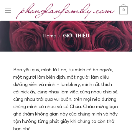
Skip
0
to
content
Home
/
GIỚI THIỆU
Bạn yêu quý, mình là Lan, tụi mình có ba người,
một người làm biên dịch, một người làm điều
dưỡng viên và mình – lambkery, mình rất thích
cái nick ấy, cùng nhau làm việc, cùng nhau chia sẻ,
cùng nhau trải qua vui buồn, trên mọi nẻo đường
chúng mình có nhau và có Chúa. Chào mừng bạn
ghé thăm không gian này của chúng mình và hãy
tận hưởng từng phút giây khi chúng ta còn thở
bạn nhé.