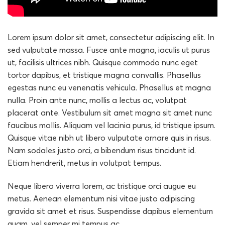
Lorem ipsum dolor sit amet, consectetur adipiscing elit. In
sed vulputate massa. Fusce ante magna, iaculis ut purus
ut, facilisis ultrices nibh. Quisque commodo nunc eget
tortor dapibus, et tristique magna convallis. Phasellus
egestas nunc eu venenatis vehicula. Phasellus et magna
nulla. Proin ante nunc, mollis a lectus ac, volutpat
placerat ante. Vestibulum sit amet magna sit amet nunc
faucibus mollis. Aliquam vel lacinia purus, id tristique ipsum.
Quisque vitae nibh ut libero vulputate ornare quis in risus.
Nam sodales justo orci, a bibendum risus tincidunt id.
Etiam hendrerit, metus in volutpat tempus.
Neque libero viverra lorem, ac tristique orci augue eu
metus. Aenean elementum nisi vitae justo adipiscing
gravida sit amet et risus. Suspendisse dapibus elementum
quam, vel semper mi tempus ac.