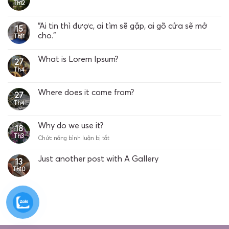
Th12
“Ai tin thì được, ai tìm sẽ gặp, ai gõ cửa sẽ mở
15
cho.”
Th11
What is Lorem Ipsum?
27
Th4
Where does it come from?
27
Th4
Why do we use it?
18
Th3
ở
Chức năng bình luận bị tắt
Why
do
Just another post with A Gallery
13
we
Th10
use
it?