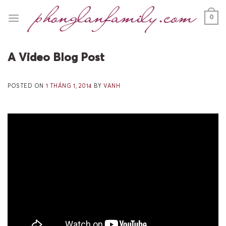
Skip
0
to
content
A Video Blog Post
POSTED ON
1 THÁNG 1, 2014
BY
VANH